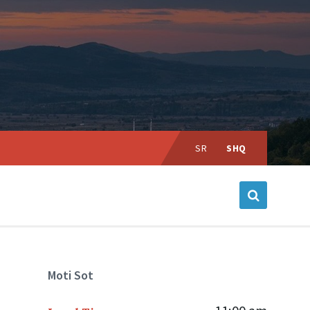
Choose
language:
SR
SHQ
Moti Sot