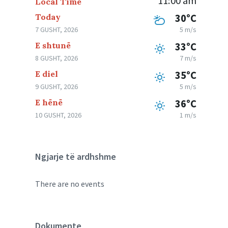
11:00 am
Local Time
Today
30°C
7 GUSHT, 2026
5 m/s
E shtunë
33°C
8 GUSHT, 2026
7 m/s
E diel
35°C
9 GUSHT, 2026
5 m/s
E hënë
36°C
10 GUSHT, 2026
1 m/s
Ngjarje të ardhshme
There are no events
Dokumente