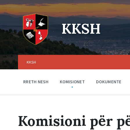
Skip
Skip
Skip
to
to
to
content
main
footer
navigation
KKSH
KKSH
RRETH NESH
KOMISIONET
DOKUMENTE
Komisioni për p