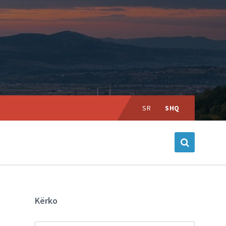
Choose
language:
SR
SHQ
Kërko