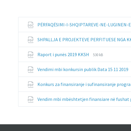
PËRFAQËSIMI-I-SHQIPTAREVE-NE-LUGINEN-
SHPALLJA E PROJEKTEVE PERFITUESE NGA 
File
File
Raport i punës 2019 KKSH
530 kB
extension:
size:
pdf
Vendimi mbi konkursin publik Data 15 11 2019
Konkurs za finansiranje i sufinansiranje progr
Vendim mbi mbështetjen finansiare në fushat