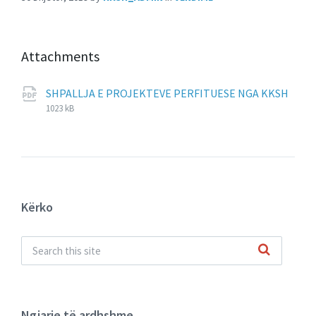
Attachments
SHPALLJA E PROJEKTEVE PERFITUESE NGA KKSH
File
pdf
File
1023 kB
extension:
size:
Kërko
Ngjarje të ardhshme