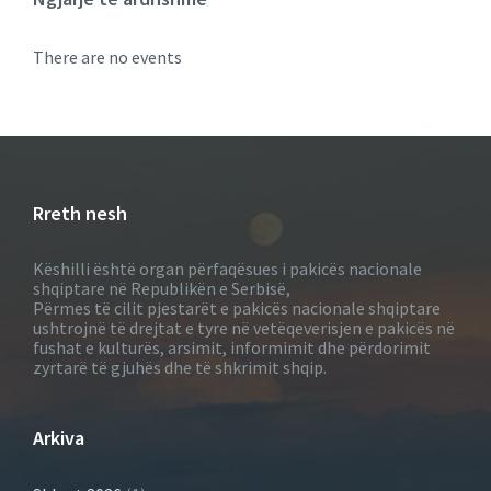
There are no events
Rreth nesh
Këshilli është organ përfaqësues i pakicës nacionale
shqiptare në Republikën e Serbisë,
Përmes të cilit pjestarët e pakicës nacionale shqiptare
ushtrojnë të drejtat e tyre në vetëqeverisjen e pakicës në
fushat e kulturës, arsimit, informimit dhe përdorimit
zyrtarë të gjuhës dhe të shkrimit shqip.
Arkiva