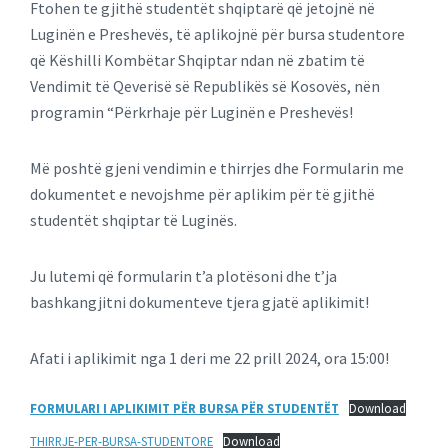
Ftohen te gjithë studentët shqiptarë që jetojnë në
Luginën e Preshevës, të aplikojnë për bursa studentore
që Këshilli Kombëtar Shqiptar ndan në zbatim të
Vendimit të Qeverisë së Republikës së Kosovës, nën
programin “Përkrhaje për Luginën e Preshevës!
Më poshtë gjeni vendimin e thirrjes dhe Formularin me
dokumentet e nevojshme për aplikim për të gjithë
studentët shqiptar të Luginës.
Ju lutemi që formularin t’a plotësoni dhe t’ja
bashkangjitni dokumenteve tjera gjatë aplikimit!
Afati i aplikimit nga 1 deri me 22 prill 2024, ora 15:00!
FORMULARI I APLIKIMIT PËR BURSA PËR STUDENTËT
Download
THIRRJE-PER-BURSA-STUDENTORE
Download