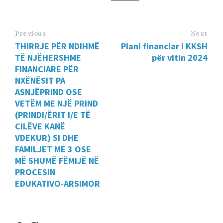
Previous
Next
THIRRJE PËR NDIHMË
Plani financiar i KKSH
TË NJËHERSHME
për vitin 2024
FINANCIARE PËR
NXËNËSIT PA
ASNJËPRIND OSE
VETËM ME NJË PRIND
(PRINDI/ËRIT I/E TË
CILËVE KANË
VDEKUR) SI DHE
FAMILJET ME 3 OSE
MË SHUMË FËMIJË NË
PROCESIN
EDUKATIVO-ARSIMOR