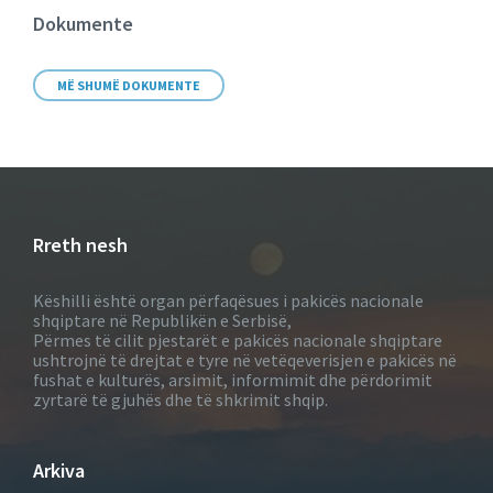
Dokumente
MË SHUMË DOKUMENTE
Rreth nesh
Këshilli është organ përfaqësues i pakicës nacionale
shqiptare në Republikën e Serbisë,
Përmes të cilit pjestarët e pakicës nacionale shqiptare
ushtrojnë të drejtat e tyre në vetëqeverisjen e pakicës në
fushat e kulturës, arsimit, informimit dhe përdorimit
zyrtarë të gjuhës dhe të shkrimit shqip.
Arkiva