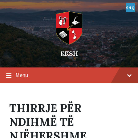
Skip
Skip
Skip
to
to
to
SHQ
content
main
footer
navigation
KKSH
Menu
THIRRJE PËR
NDIHMË TË
NJËHERSHME