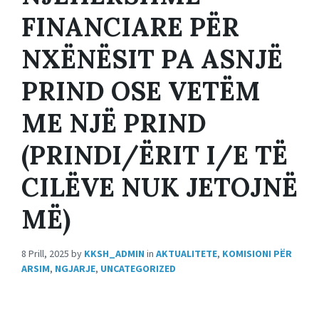
FINANCIARE PËR
NXËNËSIT PA ASNJË
PRIND OSE VETËM
ME NJË PRIND
(PRINDI/ËRIT I/E TË
CILËVE NUK JETOJNË
MË)
8 Prill, 2025
by
KKSH_ADMIN
in
AKTUALITETE
,
KOMISIONI PËR
ARSIM
,
NGJARJE
,
UNCATEGORIZED