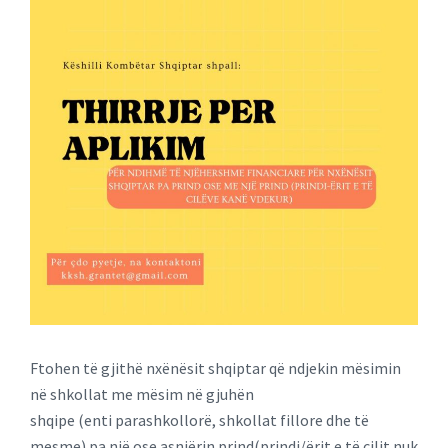
Ftohen të gjithë nxënësit shqiptar që ndjekin mësimin
në shkollat me mësim në gjuhën
shqipe (enti parashkollorë, shkollat fillore dhe të
mesme) pa një ose asnjërin prind(prindi/ërit e të cilit nuk