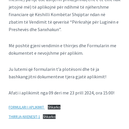
jetojnë më) të aplikojnë për ndihmë të njëhershme
financiare që Këshilli Kombëtar Shqiptar ndan në
zbatim të Vendimit të qeverisë “Përkrahje për Luginën e
Preshevës dhe Sanxhakun”.
Më poshtë gjeni vendimin e thirrjes dhe Formularin me
dokumentet e nevojshme për aplikim.
Ju lutemi që formularin t’a plotësoni dhe të ja
bashkangjitni dokumenteve tjera gjatë aplikimit!
Afati i aplikimit nga 09 deri me 23 prill 2024, ora 15:00!
FORMULARI I APLIKIMIT
Shkarko
THIRRJA-NXENESIT-1
Shkarko