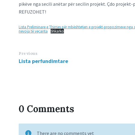
pikëve nga secili anëtar për secilin projekt. Çdo projek
REFUZOHET!
Lista Preliminare e Thirrjes për mbështetjen e projekt-propozimeve nga
nevoja të veçanta
Shkarko
Previous
Lista perfundimtare
0 Comments
There are no comments yet