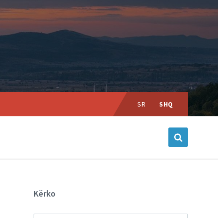
Choose
language:
SR
SHQ
Kërko