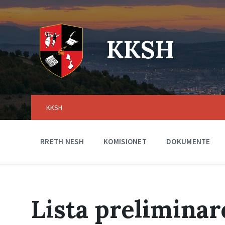
Skip
Skip
Skip
to
to
to
content
main
footer
navigation
KKSH
KKSH
RRETH NESH
KOMISIONET
DOKUMENTE
Lista preliminar