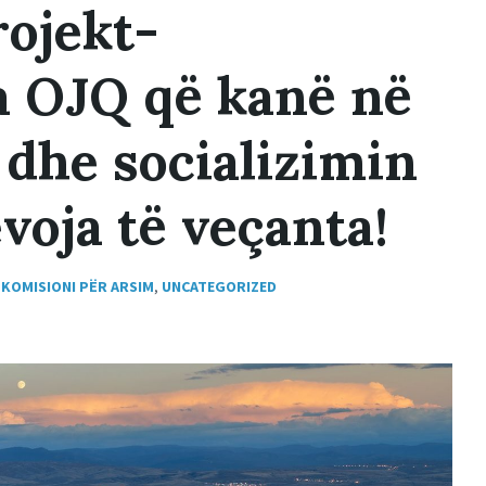
rojekt-
 OJQ që kanë në
dhe socializimin
voja të veçanta!
,
KOMISIONI PËR ARSIM
,
UNCATEGORIZED