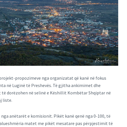
e projekt-propozimeve nga organizatat që kanë në fokus
nta në Luginë të Preshevës. Të gjitha ankimimet dhe
 të dorëzohen në selinë e Këshillit Kombëtar Shqiptar në
 liste.
 nga anëtarët e komisionit. Pikët kanë qenë nga 0-100, të
he kalueshmëria matet me pikët mesatare pas përpjestimit të