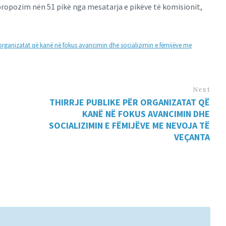
t-propozim nën 51 pikë nga mesatarja e pikëve të komisionit,
 organizatat që kanë në fokus avancimin dhe socializimin e fëmijëve me
Next
THIRRJE PUBLIKE PËR ORGANIZATAT QË
KANË NË FOKUS AVANCIMIN DHE
SOCIALIZIMIN E FËMIJËVE ME NEVOJA TË
VEÇANTA