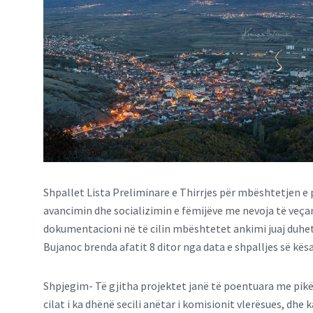
Shpallet Lista Preliminare e Thirrjes për mbështetjen 
avancimin dhe socializimin e fëmijëve me nevoja të veça
dokumentacioni në të cilin mbështetet ankimi juaj duhet
Bujanoc brenda afatit 8 ditor nga data e shpalljes së kësaj
Shpjegim- Të gjitha projektet janë të poentuara me pikë
cilat i ka dhënë secili anëtar i komisionit vlerësues, d