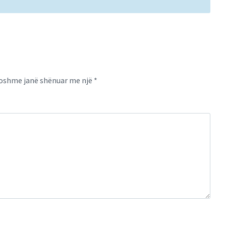
oshme janë shënuar me një
*